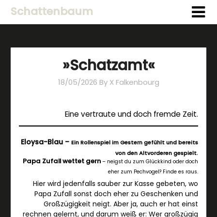
Schattenbaum
»Schatzamt«
18/05/2026
By X Falkenbourg
Eine vertraute und doch fremde Zeit.
Eloysa-Blau –
Ein Rollenspiel im Gestern gefühlt und bereits
.
von den Altvorderen gespielt
Papa Zufall wettet gern
– neigst du zum Glückkind oder doch
eher zum Pechvogel? Finde es raus.
Hier wird jedenfalls sauber zur Kasse gebeten, wo
Papa Zufall sonst doch eher zu Geschenken und
Großzügigkeit neigt. Aber ja, auch er hat einst
rechnen gelernt, und darum weiß er: Wer großzügig