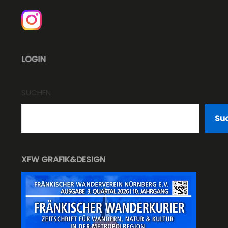
SUCHEN
Su
XFW GRAFIK&DESIGN