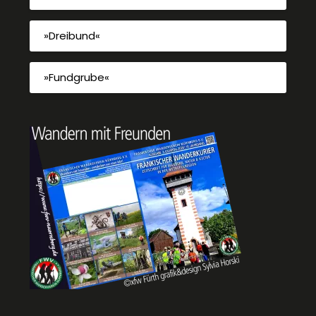
»Dreibund«
»Fundgrube«