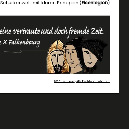
Schurkenwelt mit klaren Prinzipien (
Eisenlegion
)
©X Falkenbourg
Alle Rechte vorbehalten.