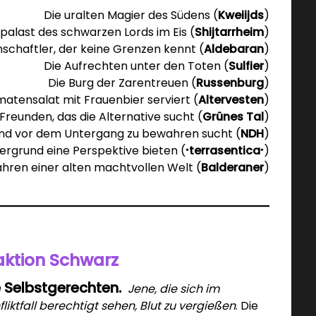
Die uralten Magier des Südens (
Kweiijds
)
spalast des schwarzen Lords im Eis (
Shijtarrheim
)
schaftler, der keine Grenzen kennt (
Aldebaran
)
Die Aufrechten unter den Toten (
Sulfier
)
Die Burg der Zarentreuen (
Russenburg
)
Tomatensalat mit Frauenbier serviert (
Altervesten
)
Freunden, das die Alternative sucht (
Grünes Tal
)
Land vor dem Untergang zu bewahren sucht (
NDH
)
rgrund eine Perspektive bieten (
terrasentica
)
*
*
hren einer alten machtvollen Welt (
Balderaner
)
aktion Schwarz
e Selbstgerechten.
Jene, die sich im
fliktfall berechtigt sehen, Blut zu vergießen
. Die