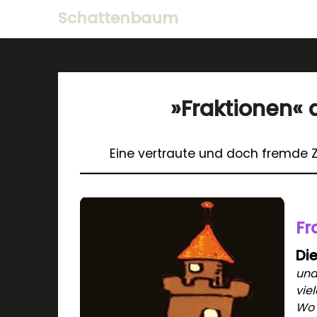
Schattenbaum
»Fraktionen«
Eine vertraute und doch fremde Ze
Fr
Di
und
vie
Wo 