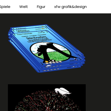
Spiele
Welt
Figur
xfw grafik&design