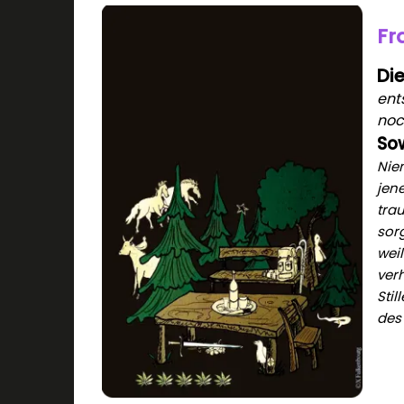
Fr
Di
ent
noc
Sow
Nie
jene
tra
sor
weil
ver
Sti
des