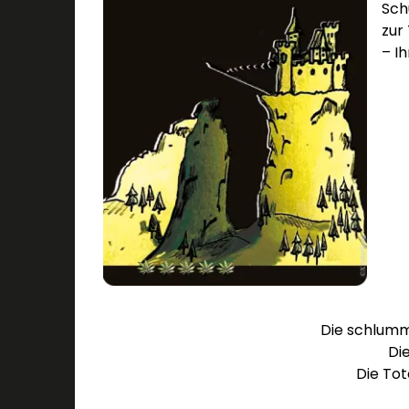
Sch
zur 
– I
Die schlumm
Di
Die Tot