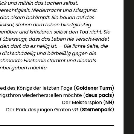
ück und mithin das Lachen selbst.
erechtigkeit, Niedertracht und Missgunst
den eisern bekämpft. Sie bauen auf das
icksal, stehen dem Leben blindgläubig
enüber und kritisieren selbst den Tod nicht. Sie
d überzeugt, dass das Leben nie verschwendet
en darf, da es heilig ist. — Die lichte Seite, die
h dickschädelig und bärbeißig gegen die
ehmende Finsternis stemmt und niemals
inbei geben möchte.
ied des Königs der letzten Tage (
Goldener Turm
)
nigsthron wiederherstellen möchte (
deus pacis
)
Der Meisterspion (
NN
)
Der Park des jungen Grafen vG (
Sternenpark
)