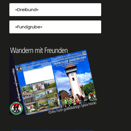
»Dreibund«
»Fundgrube«