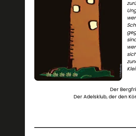
zur
Ung
wer
Sch
geg
sin
werd
sic
zun
Kle
Der Bergfr
Der Adelsklub, der den Kö