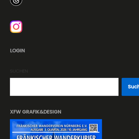
SUCHEN
Suc
XFW GRAFIK&DESIGN