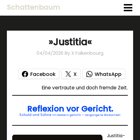
Schattenbaum
»Justitia«
04/04/2026
By X Falkenbourg
Facebook
X
WhatsApp
Eine vertraute und doch fremde Zeit.
Reflexion vor Gericht.
Schuld und Sühne
im Gestern gefühlt — Vergangene Blickwinkel.
Justitia-