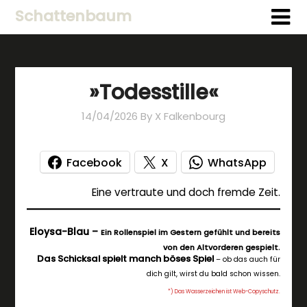
Schattenbaum
»Todesstille«
14/04/2026
By X Falkenbourg
Facebook
X
WhatsApp
Eine vertraute und doch fremde Zeit.
Eloysa-Blau –
Ein Rollenspiel im Gestern gefühlt und bereits
.
von den Altvorderen gespielt
Das Schicksal spielt manch böses Spiel
– ob das auch für
dich gilt, wirst du bald schon wissen.
*) Das Wasserzeichen ist Web-Copyschutz.